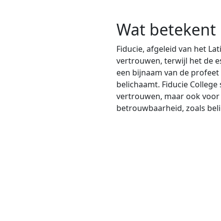
Wat betekent 
Fiducie, afgeleid van het La
vertrouwen, terwijl het de e
een bijnaam van de profee
belichaamt. Fiducie College 
vertrouwen, maar ook voor e
betrouwbaarheid, zoals be
Magister
Privacyv
Documenten
Cookieve
Vakantieregeling