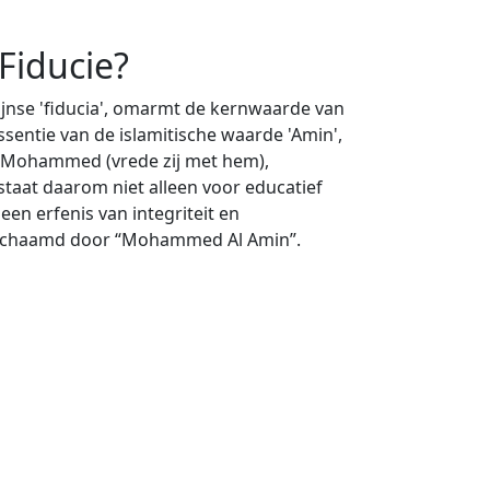
Fiducie?
tijnse 'fiducia', omarmt de kernwaarde van
ssentie van de islamitische waarde 'Amin',
t Mohammed (vrede zij met hem),
staat daarom niet alleen voor educatief
en erfenis van integriteit en
lichaamd door “Mohammed Al Amin”.
erklaring
rklaring